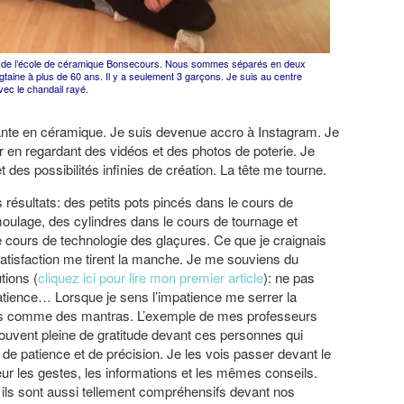
018 de l’école de céramique Bonsecours. Nous sommes séparés en deux
gtaine à plus de 60 ans. Il y a seulement 3 garçons. Je suis au centre
vec le chandail rayé.
nte en céramique. Je suis devenue accro à Instagram. Je
r en regardant des vidéos et des photos de poterie. Je
s possibilités infinies de création. La tête me tourne.
résultats: des petits pots pincés dans le cours de
oulage, des cylindres dans le cours de tournage et
 cours de technologie des glaçures. Ce que je craignais
atisfaction me tirent la manche. Je me souviens du
tions (
cliquez ici pour lire mon premier article
): ne pas
patience… Lorsque je sens l’impatience me serrer la
eils comme des mantras. L’exemple de mes professeurs
souvent pleine de gratitude devant ces personnes qui
 de patience et de précision. Je les vois passer devant le
ur les gestes, les informations et les mêmes conseils.
, ils sont aussi tellement compréhensifs devant nos