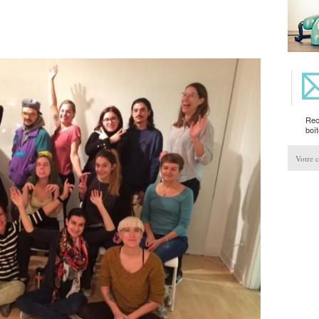
Rec
boît