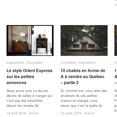
c
c
Inspirations
Inspirations
,
Trouvailles
Trouvailles
Immobilier
Immobilier
,
Inspirations
Inspirations
I
I
Le style Orient Express
Le style Orient Express
10 chalets en forme de
10 chalets en forme de
1
1
sur les petites
sur les petites
A à vendre au Québec
A à vendre au Québec
A
A
annonces
annonces
– partie 2
– partie 2
–
–
Nous avons tous vu de ces
Si, comme moi, vous êtes des
A
décors de salles à manger qui
amateurs de ces petites
c
n’ont pas été rafraichies
maison en triangle, vous
F
depuis les années 80
savez que c’est la quête du
p
A
19 avril 2019
19 avril 2019
/
/
Aucun
Aucun
13 mars 2019
13 mars 2019
/
/
Aucun
Aucun