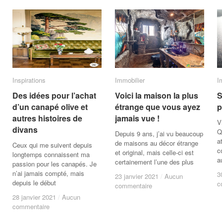
Inspirations
Inspirations
Immobilier
Immobilier
I
I
Des idées pour l’achat
Des idées pour l’achat
Voici la maison la plus
Voici la maison la plus
S
S
d’un canapé olive et
d’un canapé olive et
étrange que vous ayez
étrange que vous ayez
p
p
autres histoires de
autres histoires de
jamais vue !
jamais vue !
V
divans
divans
Q
Depuis 9 ans, j’ai vu beaucoup
a
de maisons au décor étrange
Ceux qui me suivent depuis
c
et original, mais celle-ci est
longtemps connaissent ma
a
certainement l’une des plus
passion pour les canapés. Je
n’ai jamais compté, mais
3
3
23 janvier 2021
23 janvier 2021
/
/
Aucun
Aucun
depuis le début
c
c
commentaire
commentaire
28 janvier 2021
28 janvier 2021
/
/
Aucun
Aucun
commentaire
commentaire