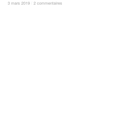
3 mars 2019
3 mars 2019
/
/
2 commentaires
2 commentaires