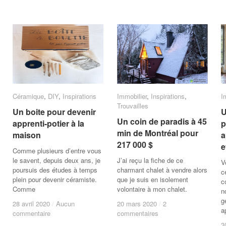
Céramique
Céramique
,
DIY
DIY
,
Inspirations
Inspirations
Immobilier
Immobilier
,
Inspirations
Inspirations
,
I
I
Trouvailles
Trouvailles
Un boite pour devenir
Un boite pour devenir
U
U
Un coin de paradis à 45
Un coin de paradis à 45
apprenti-potier à la
apprenti-potier à la
p
p
min de Montréal pour
min de Montréal pour
maison
maison
a
a
217 000 $
217 000 $
e
e
Comme plusieurs d’entre vous
le savent, depuis deux ans, je
J’ai reçu la fiche de ce
V
poursuis des études à temps
charmant chalet à vendre alors
c
plein pour devenir céramiste.
que je suis en isolement
c
Comme
volontaire à mon chalet.
n
g
28 avril 2020
28 avril 2020
/
/
Aucun
Aucun
20 mars 2020
20 mars 2020
/
/
2
2
a
commentaire
commentaire
commentaires
commentaires
3
3