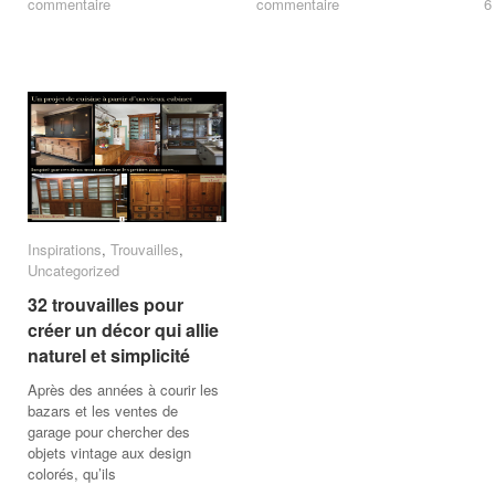
commentaire
commentaire
commentaire
commentaire
6
6
Inspirations
Inspirations
,
Trouvailles
Trouvailles
,
Uncategorized
Uncategorized
32 trouvailles pour
32 trouvailles pour
créer un décor qui allie
créer un décor qui allie
naturel et simplicité
naturel et simplicité
Après des années à courir les
bazars et les ventes de
garage pour chercher des
objets vintage aux design
colorés, qu’ils