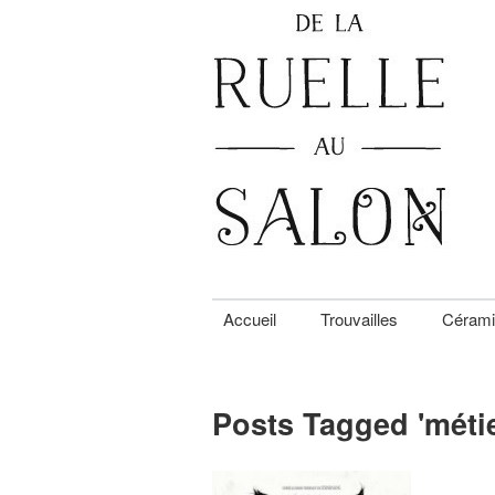
Accueil
Trouvailles
Cérami
Posts Tagged '
méti