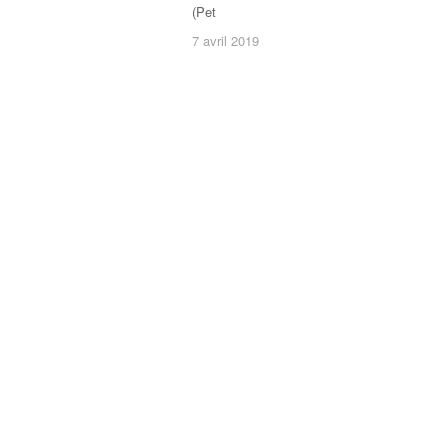
(Pet
7 avril 2019
7 avril 2019
/
2 commentaires