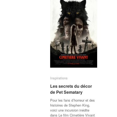
Inspirations
Inspirations
Les secrets du décor
Les secrets du décor
de Pet Sematary
de Pet Sematary
Pour les fans d’horreur et des
histoires de Stephen King,
voici une incursion inédite
dans Le film Cimetière Vivant