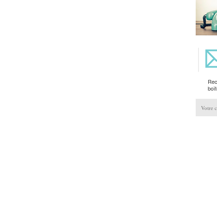
Rec
boît