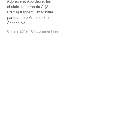
Adorable et Abordable, les
chalets en forme de A (A
Frame) frappent l’imaginaire
par leur côté Astucieux et
Accessible !
6 mars 2019
6 mars 2019
/
/
Un commentaire
Un commentaire