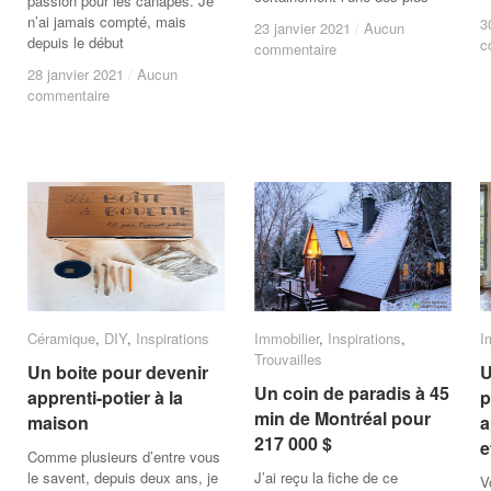
passion pour les canapés. Je
n’ai jamais compté, mais
3
3
23 janvier 2021
23 janvier 2021
/
/
Aucun
Aucun
depuis le début
c
c
commentaire
commentaire
28 janvier 2021
28 janvier 2021
/
/
Aucun
Aucun
commentaire
commentaire
Céramique
Céramique
,
DIY
DIY
,
Inspirations
Inspirations
Immobilier
Immobilier
,
Inspirations
Inspirations
,
I
I
Trouvailles
Trouvailles
Un boite pour devenir
Un boite pour devenir
U
U
Un coin de paradis à 45
Un coin de paradis à 45
apprenti-potier à la
apprenti-potier à la
p
p
min de Montréal pour
min de Montréal pour
maison
maison
a
a
217 000 $
217 000 $
e
e
Comme plusieurs d’entre vous
le savent, depuis deux ans, je
J’ai reçu la fiche de ce
V