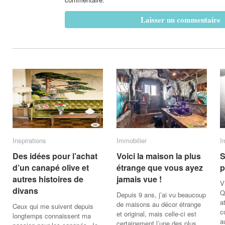
Inspirations
Inspirations
Immobilier
Immobilier
I
I
Des idées pour l’achat
Des idées pour l’achat
Voici la maison la plus
Voici la maison la plus
S
S
d’un canapé olive et
d’un canapé olive et
étrange que vous ayez
étrange que vous ayez
p
p
autres histoires de
autres histoires de
jamais vue !
jamais vue !
V
divans
divans
Q
Depuis 9 ans, j’ai vu beaucoup
a
de maisons au décor étrange
Ceux qui me suivent depuis
c
et original, mais celle-ci est
longtemps connaissent ma
a
certainement l’une des plus