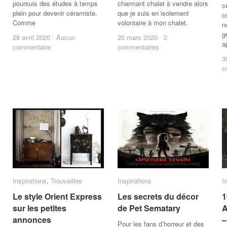
poursuis des études à temps
charmant chalet à vendre alors
c
plein pour devenir céramiste.
que je suis en isolement
c
Comme
volontaire à mon chalet.
n
g
28 avril 2020
28 avril 2020
/
/
Aucun
Aucun
20 mars 2020
20 mars 2020
/
/
2
2
a
commentaire
commentaire
commentaires
commentaires
3
3
c
c
Inspirations
Inspirations
,
Trouvailles
Trouvailles
Inspirations
Inspirations
I
I
Le style Orient Express
Le style Orient Express
Les secrets du décor
Les secrets du décor
1
1
sur les petites
sur les petites
de Pet Sematary
de Pet Sematary
A
A
annonces
annonces
–
–
Pour les fans d’horreur et des