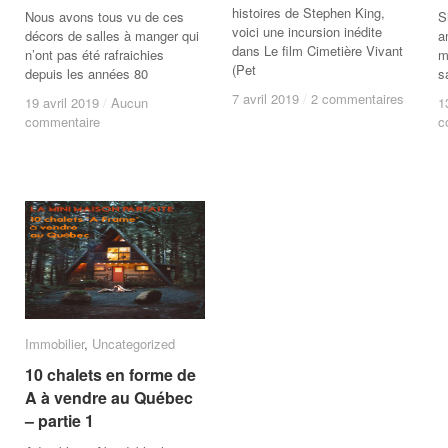
histoires de Stephen King,
Nous avons tous vu de ces
S
voici une incursion inédite
décors de salles à manger qui
a
dans Le film Cimetière Vivant
n’ont pas été rafraichies
m
(Pet
depuis les années 80
s
7 avril 2019
7 avril 2019
/
/
2 commentaires
2 commentaires
19 avril 2019
19 avril 2019
/
/
Aucun
Aucun
1
1
commentaire
commentaire
c
c
Immobilier
Immobilier
,
Uncategorized
Uncategorized
10 chalets en forme de
10 chalets en forme de
A à vendre au Québec
A à vendre au Québec
– partie 1
– partie 1