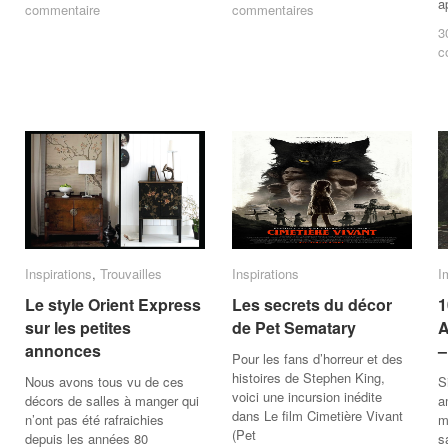
a
commentaire
commentaire
commentaires
commentaires
3
3
c
c
Inspirations
Inspirations
,
Trouvailles
Trouvailles
Inspirations
Inspirations
I
I
Le style Orient Express
Le style Orient Express
Les secrets du décor
Les secrets du décor
1
1
sur les petites
sur les petites
de Pet Sematary
de Pet Sematary
A
A
annonces
annonces
–
–
Pour les fans d’horreur et des
histoires de Stephen King,
Nous avons tous vu de ces
S
voici une incursion inédite
décors de salles à manger qui
a
dans Le film Cimetière Vivant
n’ont pas été rafraichies
m
(Pet
depuis les années 80
s