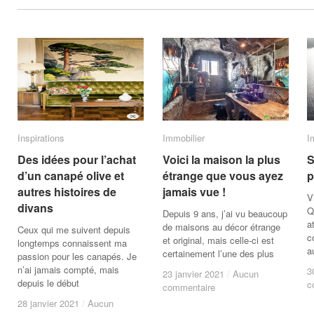
Inspirations
Inspirations
Immobilier
Immobilier
I
I
Des idées pour l’achat
Des idées pour l’achat
Voici la maison la plus
Voici la maison la plus
S
S
d’un canapé olive et
d’un canapé olive et
étrange que vous ayez
étrange que vous ayez
p
p
autres histoires de
autres histoires de
jamais vue !
jamais vue !
V
divans
divans
Q
Depuis 9 ans, j’ai vu beaucoup
a
de maisons au décor étrange
Ceux qui me suivent depuis
c
et original, mais celle-ci est
longtemps connaissent ma
a
certainement l’une des plus
passion pour les canapés. Je
n’ai jamais compté, mais
3
3
23 janvier 2021
23 janvier 2021
/
/
Aucun
Aucun
depuis le début
c
c
commentaire
commentaire
28 janvier 2021
28 janvier 2021
/
/
Aucun
Aucun