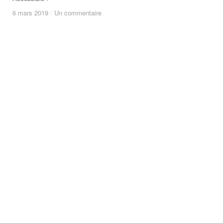
6 mars 2019
6 mars 2019
/
/
Un commentaire
Un commentaire