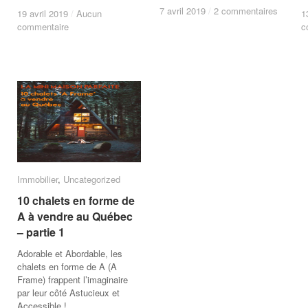
7 avril 2019
7 avril 2019
/
/
2 commentaires
2 commentaires
19 avril 2019
19 avril 2019
/
/
Aucun
Aucun
1
1
commentaire
commentaire
c
c
Immobilier
Immobilier
,
Uncategorized
Uncategorized
10 chalets en forme de
10 chalets en forme de
A à vendre au Québec
A à vendre au Québec
– partie 1
– partie 1
Adorable et Abordable, les
chalets en forme de A (A
Frame) frappent l’imaginaire
par leur côté Astucieux et
Accessible !