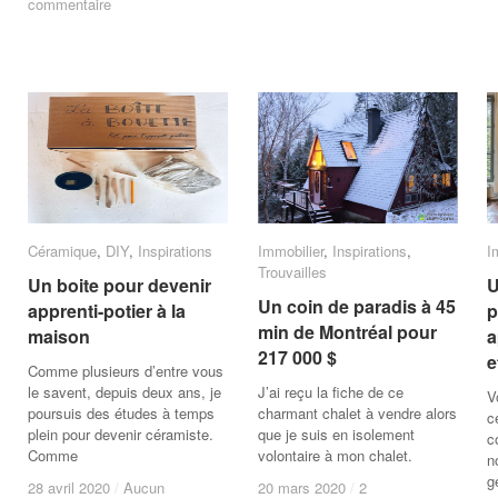
commentaire
commentaire
Céramique
Céramique
,
DIY
DIY
,
Inspirations
Inspirations
Immobilier
Immobilier
,
Inspirations
Inspirations
,
I
I
Trouvailles
Trouvailles
Un boite pour devenir
Un boite pour devenir
U
U
Un coin de paradis à 45
Un coin de paradis à 45
apprenti-potier à la
apprenti-potier à la
p
p
min de Montréal pour
min de Montréal pour
maison
maison
a
a
217 000 $
217 000 $
e
e
Comme plusieurs d’entre vous
le savent, depuis deux ans, je
J’ai reçu la fiche de ce
V
poursuis des études à temps
charmant chalet à vendre alors
c
plein pour devenir céramiste.
que je suis en isolement
c
Comme
volontaire à mon chalet.
n
g
28 avril 2020
28 avril 2020
/
/
Aucun
Aucun
20 mars 2020
20 mars 2020
/
/
2
2