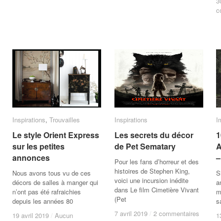
3
3
c
c
Inspirations
Inspirations
,
Trouvailles
Trouvailles
Inspirations
Inspirations
I
I
Le style Orient Express
Le style Orient Express
Les secrets du décor
Les secrets du décor
1
1
sur les petites
sur les petites
de Pet Sematary
de Pet Sematary
A
A
annonces
annonces
–
–
Pour les fans d’horreur et des
histoires de Stephen King,
Nous avons tous vu de ces
S
voici une incursion inédite
décors de salles à manger qui
a
dans Le film Cimetière Vivant
n’ont pas été rafraichies
m
(Pet
depuis les années 80
s
7 avril 2019
7 avril 2019
/
/
2 commentaires
2 commentaires
19 avril 2019
19 avril 2019
/
/
Aucun
Aucun
1
1