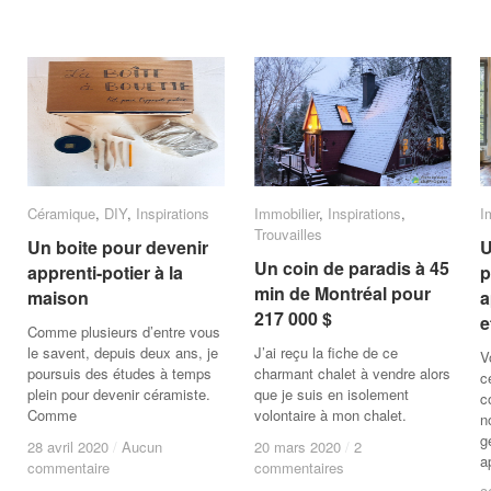
Céramique
Céramique
,
DIY
DIY
,
Inspirations
Inspirations
Immobilier
Immobilier
,
Inspirations
Inspirations
,
I
I
Trouvailles
Trouvailles
Un boite pour devenir
Un boite pour devenir
U
U
Un coin de paradis à 45
Un coin de paradis à 45
apprenti-potier à la
apprenti-potier à la
p
p
min de Montréal pour
min de Montréal pour
maison
maison
a
a
217 000 $
217 000 $
e
e
Comme plusieurs d’entre vous
le savent, depuis deux ans, je
J’ai reçu la fiche de ce
V
poursuis des études à temps
charmant chalet à vendre alors
c
plein pour devenir céramiste.
que je suis en isolement
c
Comme
volontaire à mon chalet.
n
g
28 avril 2020
28 avril 2020
/
/
Aucun
Aucun
20 mars 2020
20 mars 2020
/
/
2
2
a
commentaire
commentaire
commentaires
commentaires