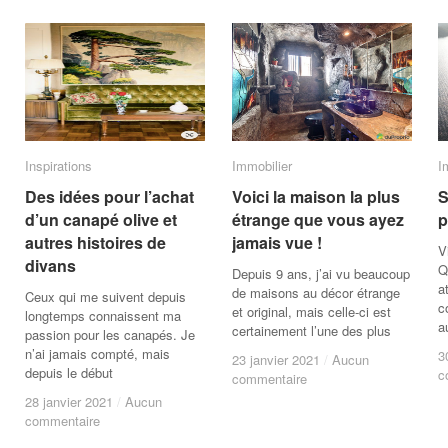
Inspirations
Inspirations
Immobilier
Immobilier
I
I
Des idées pour l’achat
Des idées pour l’achat
Voici la maison la plus
Voici la maison la plus
S
S
d’un canapé olive et
d’un canapé olive et
étrange que vous ayez
étrange que vous ayez
p
p
autres histoires de
autres histoires de
jamais vue !
jamais vue !
V
divans
divans
Q
Depuis 9 ans, j’ai vu beaucoup
a
de maisons au décor étrange
Ceux qui me suivent depuis
c
et original, mais celle-ci est
longtemps connaissent ma
a
certainement l’une des plus
passion pour les canapés. Je
n’ai jamais compté, mais
3
3
23 janvier 2021
23 janvier 2021
/
/
Aucun
Aucun
depuis le début
c
c
commentaire
commentaire
28 janvier 2021
28 janvier 2021
/
/
Aucun
Aucun
commentaire
commentaire