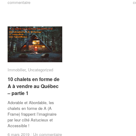
commentaire
commentaire
c
c
Immobilier
Immobilier
,
Uncategorized
Uncategorized
10 chalets en forme de
10 chalets en forme de
A à vendre au Québec
A à vendre au Québec
– partie 1
– partie 1
Adorable et Abordable, les
chalets en forme de A (A
Frame) frappent l’imaginaire
par leur côté Astucieux et
Accessible !
6 mars 2019
6 mars 2019
/
/
Un commentaire
Un commentaire