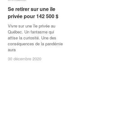
Se retirer sur une île
Se retirer sur une île
privée pour 142 500 $
privée pour 142 500 $
Vivre sur une île privée au
Québec. Un fantasme qui
attise la curiosité. Une des
conséquences de la pandémie
aura
30 décembre 2020
30 décembre 2020
/
Aucun
commentaire