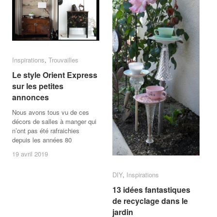
Inspirations
Inspirations
,
Trouvailles
Trouvailles
Le style Orient Express
Le style Orient Express
sur les petites
sur les petites
annonces
annonces
Nous avons tous vu de ces
décors de salles à manger qui
n’ont pas été rafraichies
depuis les années 80
19 avril 2019
19 avril 2019
/
Aucun
commentaire
DIY
DIY
,
Inspirations
Inspirations
13 idées fantastiques
13 idées fantastiques
de recyclage dans le
de recyclage dans le
jardin
jardin