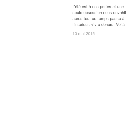
L’été est à nos portes et une
seule obsession nous envahit
après tout ce temps passé à
l’intérieur: vivre dehors. Voilà
10 mai 2015
10 mai 2015
/
9 commentaires