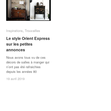
Inspirations
Inspirations
,
Trouvailles
Trouvailles
Le style Orient Express
Le style Orient Express
sur les petites
sur les petites
annonces
annonces
Nous avons tous vu de ces
décors de salles à manger qui
n’ont pas été rafraichies
depuis les années 80
19 avril 2019
19 avril 2019
/
Aucun
commentaire