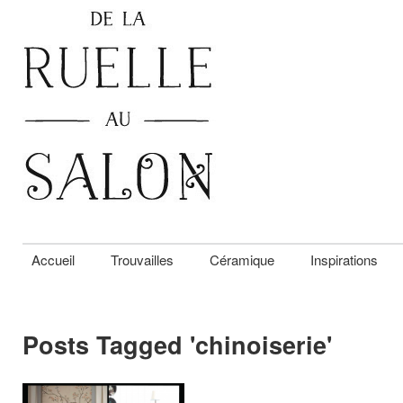
Accueil
Trouvailles
Céramique
Inspirations
Posts Tagged '
chinoiserie
'