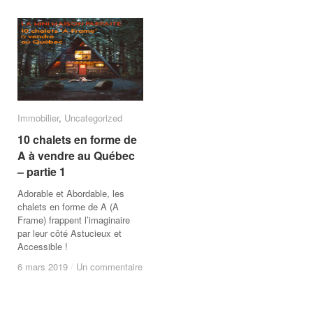
Immobilier
Immobilier
,
Uncategorized
Uncategorized
10 chalets en forme de
10 chalets en forme de
A à vendre au Québec
A à vendre au Québec
– partie 1
– partie 1
Adorable et Abordable, les
chalets en forme de A (A
Frame) frappent l’imaginaire
par leur côté Astucieux et
Accessible !
6 mars 2019
6 mars 2019
/
/
Un commentaire
Un commentaire