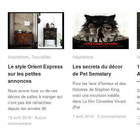
Inspirations
Inspirations
,
Trouvailles
Trouvailles
Inspirations
Inspirations
I
I
Le style Orient Express
Le style Orient Express
Les secrets du décor
Les secrets du décor
1
1
sur les petites
sur les petites
de Pet Sematary
de Pet Sematary
A
A
annonces
annonces
–
–
Pour les fans d’horreur et des
histoires de Stephen King,
Nous avons tous vu de ces
S
voici une incursion inédite
décors de salles à manger qui
a
dans Le film Cimetière Vivant
n’ont pas été rafraichies
m
(Pet
depuis les années 80
s
7 avril 2019
7 avril 2019
/
/
2 commentaires
2 commentaires
19 avril 2019
19 avril 2019
/
/
Aucun
Aucun
1
1
commentaire
commentaire
c
c