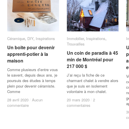
Céramique
Céramique
,
DIY
DIY
,
Inspirations
Inspirations
Immobilier
Immobilier
,
Inspirations
Inspirations
,
I
I
Trouvailles
Trouvailles
Un boite pour devenir
Un boite pour devenir
U
U
Un coin de paradis à 45
Un coin de paradis à 45
apprenti-potier à la
apprenti-potier à la
p
p
min de Montréal pour
min de Montréal pour
maison
maison
a
a
217 000 $
217 000 $
e
e
Comme plusieurs d’entre vous
le savent, depuis deux ans, je
J’ai reçu la fiche de ce
V
poursuis des études à temps
charmant chalet à vendre alors
c
plein pour devenir céramiste.
que je suis en isolement
c
Comme
volontaire à mon chalet.
n
g
28 avril 2020
28 avril 2020
/
/
Aucun
Aucun
20 mars 2020
20 mars 2020
/
/
2
2
a
commentaire
commentaire
commentaires
commentaires
3
3
c
c