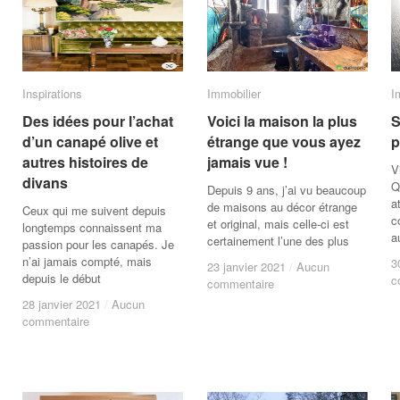
Inspirations
Inspirations
Immobilier
Immobilier
I
I
Des idées pour l’achat
Des idées pour l’achat
Voici la maison la plus
Voici la maison la plus
S
S
d’un canapé olive et
d’un canapé olive et
étrange que vous ayez
étrange que vous ayez
p
p
autres histoires de
autres histoires de
jamais vue !
jamais vue !
V
divans
divans
Q
Depuis 9 ans, j’ai vu beaucoup
a
de maisons au décor étrange
Ceux qui me suivent depuis
c
et original, mais celle-ci est
longtemps connaissent ma
a
certainement l’une des plus
passion pour les canapés. Je
n’ai jamais compté, mais
3
3
23 janvier 2021
23 janvier 2021
/
/
Aucun
Aucun
depuis le début
c
c
commentaire
commentaire
28 janvier 2021
28 janvier 2021
/
/
Aucun
Aucun
commentaire
commentaire