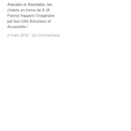
Adorable et Abordable, les
chalets en forme de A (A
Frame) frappent l’imaginaire
par leur côté Astucieux et
Accessible !
6 mars 2019
6 mars 2019
/
/
Un commentaire
Un commentaire