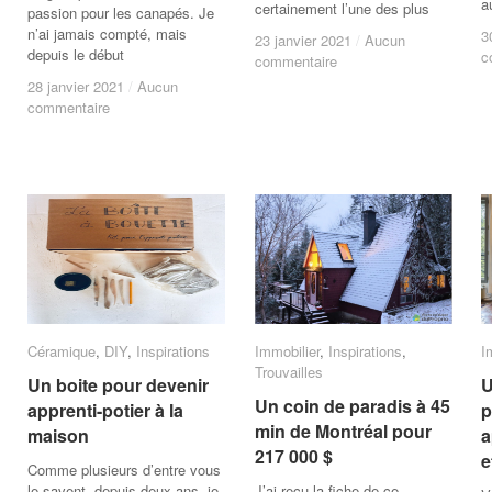
a
certainement l’une des plus
passion pour les canapés. Je
n’ai jamais compté, mais
3
3
23 janvier 2021
23 janvier 2021
/
/
Aucun
Aucun
depuis le début
c
c
commentaire
commentaire
28 janvier 2021
28 janvier 2021
/
/
Aucun
Aucun
commentaire
commentaire
Céramique
Céramique
,
DIY
DIY
,
Inspirations
Inspirations
Immobilier
Immobilier
,
Inspirations
Inspirations
,
I
I
Trouvailles
Trouvailles
Un boite pour devenir
Un boite pour devenir
U
U
Un coin de paradis à 45
Un coin de paradis à 45
apprenti-potier à la
apprenti-potier à la
p
p
min de Montréal pour
min de Montréal pour
maison
maison
a
a
217 000 $
217 000 $
e
e
Comme plusieurs d’entre vous
le savent, depuis deux ans, je
J’ai reçu la fiche de ce