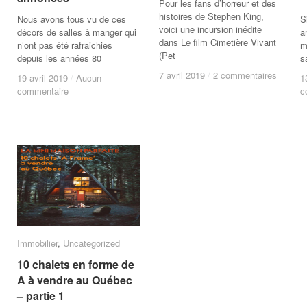
Pour les fans d’horreur et des
histoires de Stephen King,
Nous avons tous vu de ces
S
voici une incursion inédite
décors de salles à manger qui
a
dans Le film Cimetière Vivant
n’ont pas été rafraichies
m
(Pet
depuis les années 80
s
7 avril 2019
7 avril 2019
/
/
2 commentaires
2 commentaires
19 avril 2019
19 avril 2019
/
/
Aucun
Aucun
1
1
commentaire
commentaire
c
c
Immobilier
Immobilier
,
Uncategorized
Uncategorized
10 chalets en forme de
10 chalets en forme de
A à vendre au Québec
A à vendre au Québec
– partie 1
– partie 1