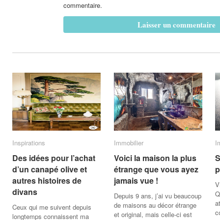
commentaire.
Inspirations
Inspirations
Immobilier
Immobilier
I
I
Des idées pour l’achat
Des idées pour l’achat
Voici la maison la plus
Voici la maison la plus
S
S
d’un canapé olive et
d’un canapé olive et
étrange que vous ayez
étrange que vous ayez
p
p
autres histoires de
autres histoires de
jamais vue !
jamais vue !
V
divans
divans
Q
Depuis 9 ans, j’ai vu beaucoup
a
de maisons au décor étrange
Ceux qui me suivent depuis
c
et original, mais celle-ci est
longtemps connaissent ma