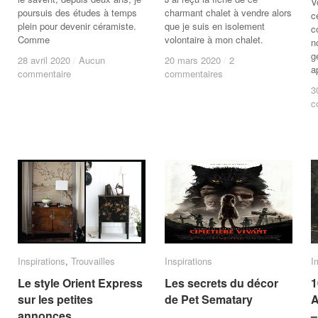
V
poursuis des études à temps
charmant chalet à vendre alors
c
plein pour devenir céramiste.
que je suis en isolement
c
Comme
volontaire à mon chalet.
n
g
28 avril 2020
28 avril 2020
/
/
Aucun
Aucun
20 mars 2020
20 mars 2020
/
/
2
2
a
commentaire
commentaire
commentaires
commentaires
3
3
c
c
Inspirations
Inspirations
,
Trouvailles
Trouvailles
Inspirations
Inspirations
I
I
Le style Orient Express
Le style Orient Express
Les secrets du décor
Les secrets du décor
1
1
sur les petites
sur les petites
de Pet Sematary
de Pet Sematary
A
A
annonces
annonces
–
–