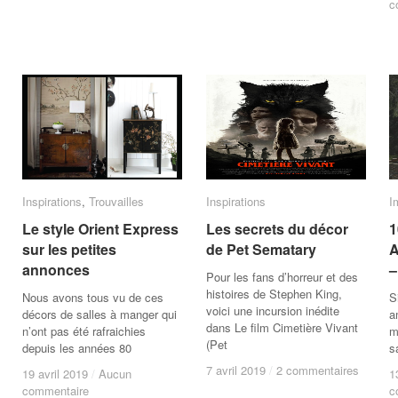
c
c
Inspirations
Inspirations
,
Trouvailles
Trouvailles
Inspirations
Inspirations
I
I
Le style Orient Express
Le style Orient Express
Les secrets du décor
Les secrets du décor
1
1
sur les petites
sur les petites
de Pet Sematary
de Pet Sematary
A
A
annonces
annonces
–
–
Pour les fans d’horreur et des
histoires de Stephen King,
Nous avons tous vu de ces
S
voici une incursion inédite
décors de salles à manger qui
a
dans Le film Cimetière Vivant
n’ont pas été rafraichies
m
(Pet
depuis les années 80
s
7 avril 2019
7 avril 2019
/
/
2 commentaires
2 commentaires
19 avril 2019
19 avril 2019
/
/
Aucun
Aucun
1
1
commentaire
commentaire
c
c