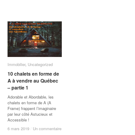
Immobilier
Immobilier
,
Uncategorized
Uncategorized
10 chalets en forme de
10 chalets en forme de
A à vendre au Québec
A à vendre au Québec
– partie 1
– partie 1
Adorable et Abordable, les
chalets en forme de A (A
Frame) frappent l’imaginaire
par leur côté Astucieux et
Accessible !
6 mars 2019
6 mars 2019
/
/
Un commentaire
Un commentaire