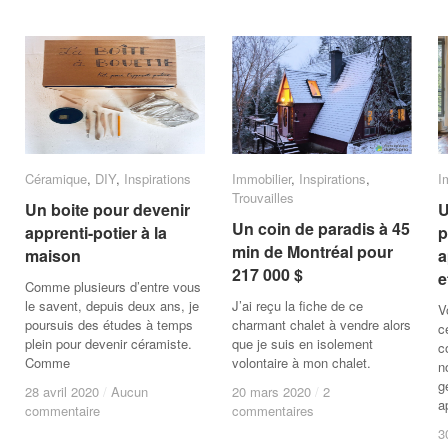
Céramique
Céramique
,
DIY
DIY
,
Inspirations
Inspirations
Immobilier
Immobilier
,
Inspirations
Inspirations
,
I
I
Trouvailles
Trouvailles
Un boite pour devenir
Un boite pour devenir
U
U
Un coin de paradis à 45
Un coin de paradis à 45
apprenti-potier à la
apprenti-potier à la
p
p
min de Montréal pour
min de Montréal pour
maison
maison
a
a
217 000 $
217 000 $
e
e
Comme plusieurs d’entre vous
le savent, depuis deux ans, je
J’ai reçu la fiche de ce
V
poursuis des études à temps
charmant chalet à vendre alors
c
plein pour devenir céramiste.
que je suis en isolement
c
Comme
volontaire à mon chalet.
n
g
28 avril 2020
28 avril 2020
/
/
Aucun
Aucun
20 mars 2020
20 mars 2020
/
/
2
2
a
commentaire
commentaire
commentaires
commentaires
3
3