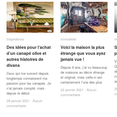
Inspirations
Inspirations
Immobilier
Immobilier
I
I
Des idées pour l’achat
Des idées pour l’achat
Voici la maison la plus
Voici la maison la plus
S
S
d’un canapé olive et
d’un canapé olive et
étrange que vous ayez
étrange que vous ayez
p
p
autres histoires de
autres histoires de
jamais vue !
jamais vue !
V
divans
divans
Q
Depuis 9 ans, j’ai vu beaucoup
a
de maisons au décor étrange
Ceux qui me suivent depuis
c
et original, mais celle-ci est
longtemps connaissent ma
a
certainement l’une des plus
passion pour les canapés. Je
n’ai jamais compté, mais
3
3
23 janvier 2021
23 janvier 2021
/
/
Aucun
Aucun
depuis le début
c
c
commentaire
commentaire
28 janvier 2021
28 janvier 2021
/
/
Aucun
Aucun
commentaire
commentaire