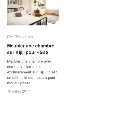
DIY
DIY
,
Trouvailles
Trouvailles
Meubler une chambre
Meubler une chambre
sur Kijiji pour 458 $
sur Kijiji pour 458 $
Meubler une chambre avec
des trouvailles faites
exclusivement sur Kijiji : c’est
un défi taillé sur mesure pour
moi qui passe
10 juillet 2017
10 juillet 2017
/
18
commentaires