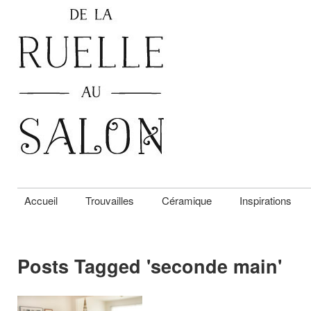
Accueil
Trouvailles
Céramique
Inspirations
Posts Tagged '
seconde main
'