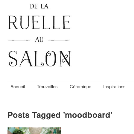
Accueil
Trouvailles
Céramique
Inspirations
Posts Tagged '
moodboard
'