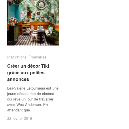
Inspirations
Inspirations
,
Trouvailles
Trouvailles
Créer un décor Tiki
Créer un décor Tiki
grâce aux petites
grâce aux petites
annonces
annonces
Léa-Valérie Létourneau est une
jeune décoratrice de cinéma
qui rêve un jour de travailler
avec Wes Anderson. En
attendant que
22 février 2019
22 février 2019
/
Un
commentaire